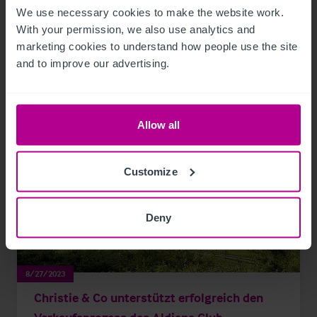
We use necessary cookies to make the website work. 
Vermittlung
Beratung
Pachtprüfung
With your permission, we also use analytics and 
Investitionen und Entwicklung
marketing cookies to understand how people use the site 
and to improve our advertising.
Allow all
Customize
Deny
8/27/2023
Christie & Co unterstützt erfolgreich den