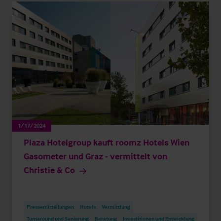
1/17/2024
Plaza Hotelgroup kauft roomz Hotels Wien
Gasometer und Graz - vermittelt von
Christie & Co
Pressemitteilungen
Hotels
Vermittlung
Turnaround und Sanierung
Beratung
Investitionen und Entwicklung