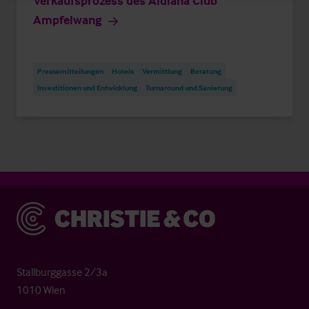
Verkaufsprozess des Aldiana Club
Ampfelwang
Pressemitteilungen
Hotels
Vermittlung
Beratung
Investitionen und Entwicklung
Turnaround und Sanierung
Christie & Co
Stallburggasse 2/3a
1010 Wien