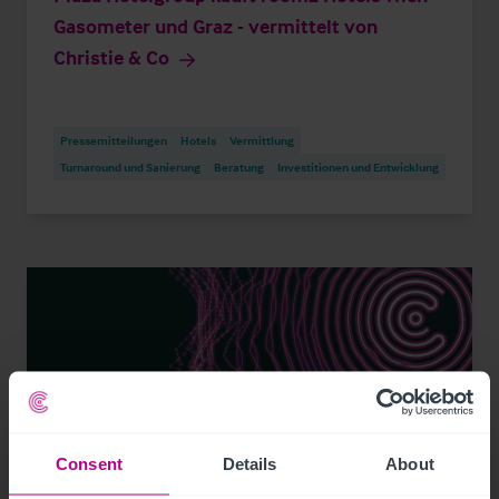
Gasometer und Graz - vermittelt von
Christie & Co
Pressemitteilungen
Hotels
Vermittlung
Turnaround und Sanierung
Beratung
Investitionen und Entwicklung
Consent
Details
About