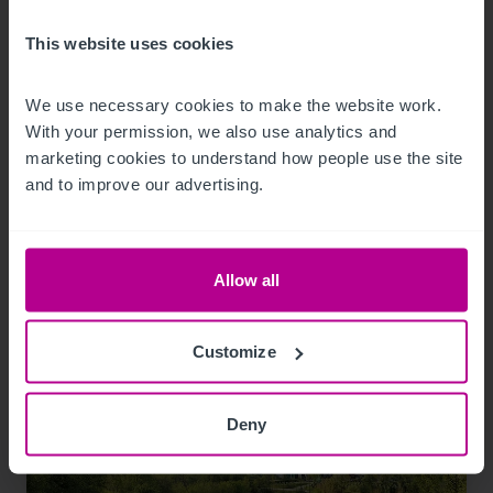
This website uses cookies
9/3/2023
Hotelmarkt Wien - Update H1
We use necessary cookies to make the website work. 
With your permission, we also use analytics and 
marketing cookies to understand how people use the site 
Publikationen
Hotels
Bewertung
Turnaround und Sanierung
and to improve our advertising.
Vermittlung
Beratung
Pachtprüfung
Investitionen und Entwicklung
Allow all
Customize
Deny