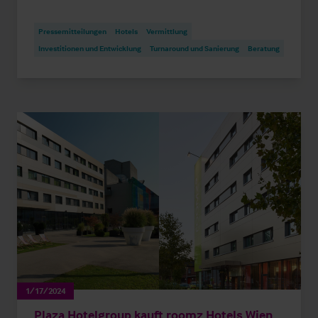
Pressemitteilungen
Hotels
Vermittlung
Investitionen und Entwicklung
Turnaround und Sanierung
Beratung
1/17/2024
Plaza Hotelgroup kauft roomz Hotels Wien