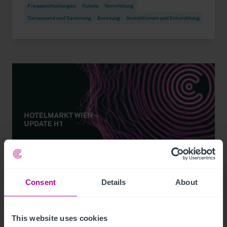
Pressemitteilungen
Hotels
Vermittlung
Turnaround und Sanierung
Beratung
Investitionen und Entwicklung
Consent
Details
About
9/3/2023
Hotelmarkt Wien - Update H1
This website uses cookies