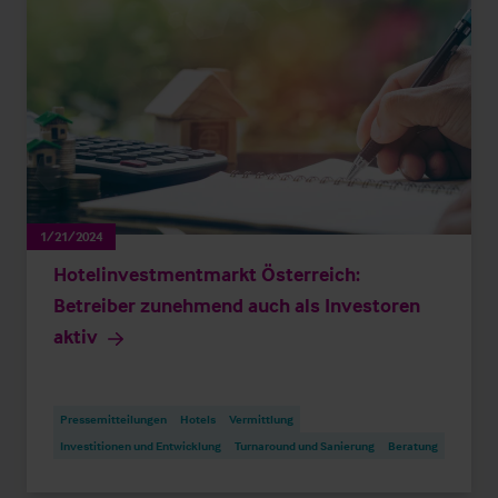
1/21/2024
Hotelinvestmentmarkt Österreich:
Betreiber zunehmend auch als Investoren
aktiv
Pressemitteilungen
Hotels
Vermittlung
Investitionen und Entwicklung
Turnaround und Sanierung
Beratung