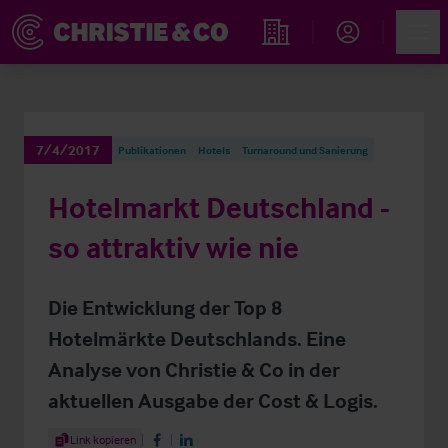
Account
Men
Immobiliensuche
7/4/2017
Publikationen
Hotels
Turnaround und Sanierung
Hotelmarkt Deutschland -
so attraktiv wie nie
Die Entwicklung der Top 8
Hotelmärkte Deutschlands. Eine
Analyse von Christie & Co in der
aktuellen Ausgabe der Cost & Logis.
Share Article
Link kopieren
Share on Facebook
Share on LinkedIn