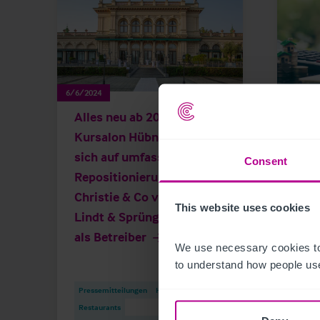
6/6/2024
1/21/20
Alles neu ab 2026:
Hot
Kursalon Hübner bereitet
Öste
sich auf umfassende
zune
Consent
Repositionierung vor,
Inve
Christie & Co vermittelt
This website uses cookies
Lindt & Sprüngli Austria
als Betreiber
We use necessary cookies to
to understand how people use
Press
Pressemitteilungen
Hotels
Vermi
Restaurants
Invest