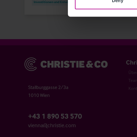
Deny
Investitionen und Entwicklung
Turna
Christie & Co
Chr
Über
Tea
Stallburggasse 2/3a
Kont
1010 Wien
+43 1 890 53 570
vienna@christie.com