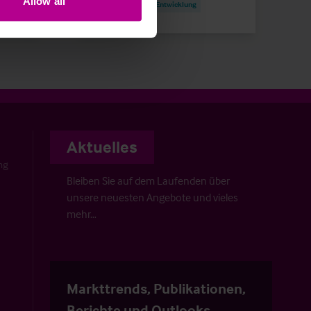
Allow all
Investitionen und Entwicklung
Aktuelles
ng
Bleiben Sie auf dem Laufenden über
unsere neuesten Angebote und vieles
mehr…
Markttrends, Publikationen,
Berichte und Outlooks