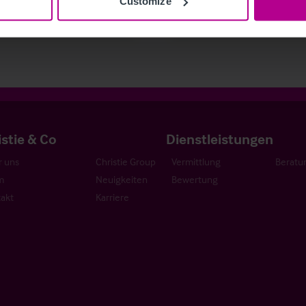
Customize
round und Sanierung
Beratung
Investitionen und Entwicklung
istie & Co
Dienstleistungen
 uns
Christie Group
Vermittlung
Beratu
m
Neuigkeiten
Bewertung
akt
Karriere