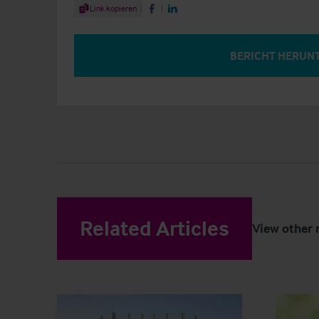
Share Article
Link kopieren
Share on Facebook
Share on LinkedIn
BERICHT HERUN
Related Articles
View other 