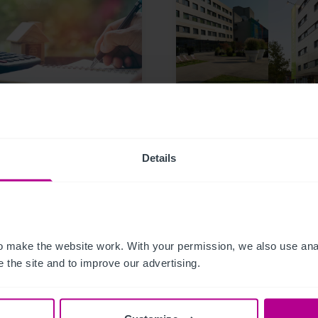
24
1/17/2024
elinvestmentmarkt
Plaza Hotelgroup kauf
rreich: Betreiber
roomz Hotels Wien
hmend auch als
Gasometer und Graz -
Details
storen aktiv
vermittelt von Christi
Co
 make the website work. With your permission, we also use anal
 the site and to improve our advertising.
emitteilungen
Hotels
Pressemitteilungen
Hotels
ttlung
Vermittlung
Turnaround und Sani
itionen und Entwicklung
Beratung