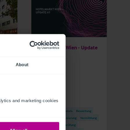
9/3/2023
t
Hotelmarkt Wien - Update
H1
About
e &
ytics and marketing cookies 
Publikationen
Hotels
Bewertung
erung
Turnaround und Sanierung
Vermittlung
Beratung
Pachtprüfung