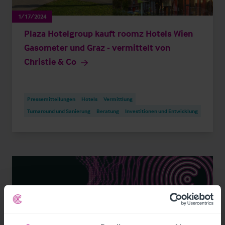
1/17/2024
Plaza Hotelgroup kauft roomz Hotels Wien
Gasometer und Graz - vermittelt von
Christie & Co
Pressemitteilungen
Hotels
Vermittlung
Turnaround und Sanierung
Beratung
Investitionen und Entwicklung