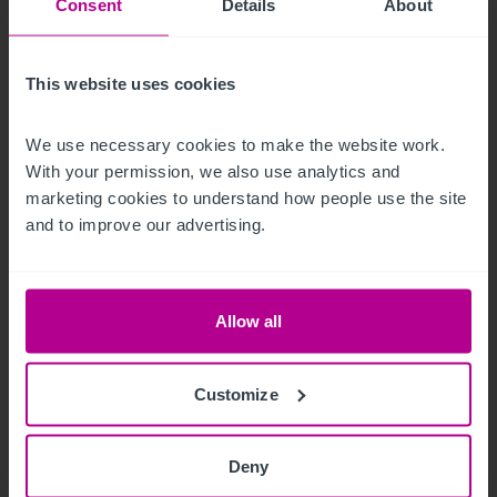
Consent
Details
About
This website uses cookies
9/3/2023
We use necessary cookies to make the website work. 
Hotelmarkt Wien - Update H1
With your permission, we also use analytics and 
marketing cookies to understand how people use the site 
and to improve our advertising.
Publikationen
Hotels
Bewertung
Turnaround und Sanierung
Vermittlung
Beratung
Pachtprüfung
Investitionen und Entwicklung
Allow all
Customize
Deny