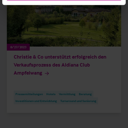
8/27/2023
Christie & Co unterstützt erfolgreich den
Verkaufsprozess des Aldiana Club
Ampfelwang
Pressemitteilungen
Hotels
Vermittlung
Beratung
Investitionen und Entwicklung
Turnaround und Sanierung