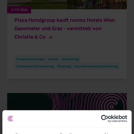
1/17/2024
Plaza Hotelgroup kauft roomz Hotels Wien
Gasometer und Graz - vermittelt von
Christie & Co
Pressemitteilungen
Hotels
Vermittlung
Turnaround und Sanierung
Beratung
Investitionen und Entwicklung