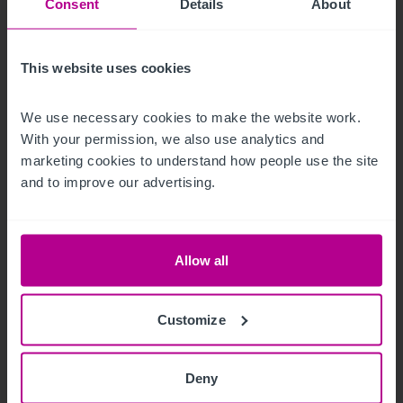
Consent
Details
About
This website uses cookies
9/3/2023
We use necessary cookies to make the website work. 
Hotelmarkt Wien - Update H1
With your permission, we also use analytics and 
marketing cookies to understand how people use the site 
and to improve our advertising.
Publikationen
Hotels
Bewertung
Turnaround und Sanierung
Vermittlung
Beratung
Pachtprüfung
Investitionen und Entwicklung
Allow all
Customize
Deny