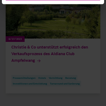
8/27/2023
Christie & Co unterstützt erfolgreich den
Verkaufsprozess des Aldiana Club
Ampfelwang
Pressemitteilungen
Hotels
Vermittlung
Beratung
Investitionen und Entwicklung
Turnaround und Sanierung