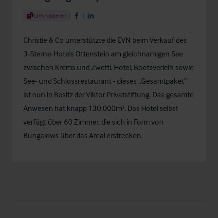
Share Article
Link kopieren
Share on Facebook
Share on LinkedIn
Christie & Co unterstützte die EVN beim Verkauf des
3-Sterne-Hotels Ottenstein
am gleichnamigen See
zwischen Krems und Zwettl. Hotel, Bootsverleih sowie
See- und Schlossrestaurant - dieses „Gesamtpaket“
ist nun in Besitz der Viktor Privatstiftung. Das gesamte
Anwesen hat knapp 130.000m². Das Hotel selbst
verfügt über 60 Zimmer, die sich in Form von
Bungalows über das Areal erstrecken.