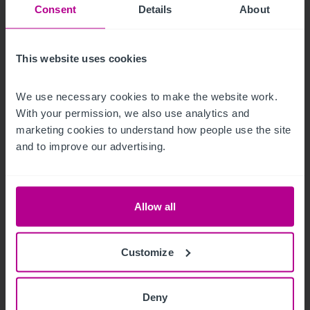
Consent
Details
About
This website uses cookies
9/3/2023
We use necessary cookies to make the website work. 
With your permission, we also use analytics and 
Hotelmarkt Wien - Update H1
marketing cookies to understand how people use the site 
and to improve our advertising.
Publikationen
Hotels
Bewertung
Turnaround und Sanierung
Vermittlung
Beratung
Pachtprüfung
Investitionen und Entwicklung
Allow all
Customize
Deny