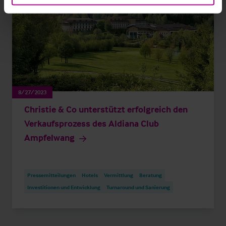
8/27/2023
Christie & Co unterstützt erfolgreich den
Verkaufsprozess des Aldiana Club
Ampfelwang
Pressemitteilungen
Hotels
Vermittlung
Beratung
Investitionen und Entwicklung
Turnaround und Sanierung