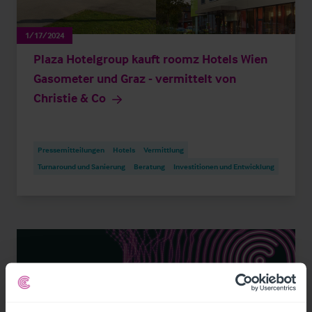
1/17/2024
Plaza Hotelgroup kauft roomz Hotels Wien
Gasometer und Graz - vermittelt von
Christie & Co
Pressemitteilungen
Hotels
Vermittlung
Turnaround und Sanierung
Beratung
Investitionen und Entwicklung