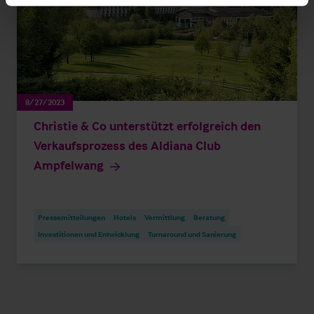
8/27/2023
Christie & Co unterstützt erfolgreich den
Verkaufsprozess des Aldiana Club
Ampfelwang
Pressemitteilungen
Hotels
Vermittlung
Beratung
Investitionen und Entwicklung
Turnaround und Sanierung