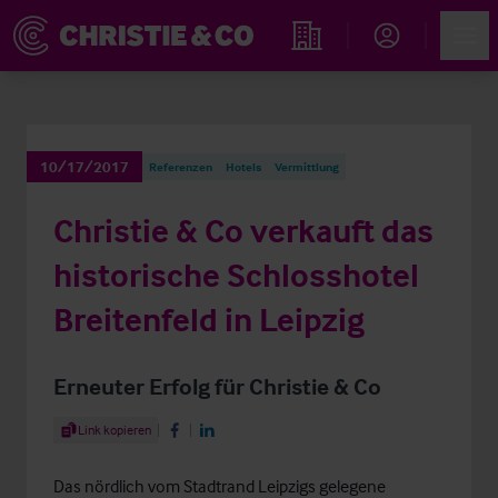
Account
Men
Immobiliensuche
10/17/2017
Referenzen
Hotels
Vermittlung
Christie & Co verkauft das
historische Schlosshotel
Breitenfeld in Leipzig
Erneuter Erfolg für Christie & Co
Share Article
Link kopieren
Share on Facebook
Share on LinkedIn
Das nördlich vom Stadtrand Leipzigs gelegene