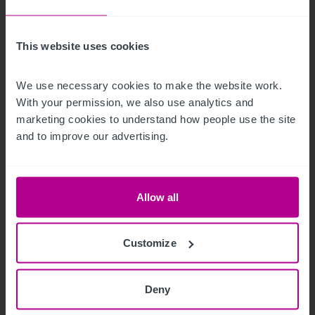
This website uses cookies
9/3/2023
We use necessary cookies to make the website work. 
Hotelmarkt Wien - Update H1
With your permission, we also use analytics and 
marketing cookies to understand how people use the site 
and to improve our advertising.
Publikationen
Hotels
Bewertung
Turnaround und Sanierung
Vermittlung
Beratung
Pachtprüfung
Investitionen und Entwicklung
Allow all
Customize
Deny