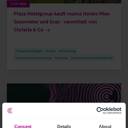
1/17/2024
Plaza Hotelgroup kauft roomz Hotels Wien
Gasometer und Graz - vermittelt von
Christie & Co
Pressemitteilungen
Hotels
Vermittlung
Turnaround und Sanierung
Beratung
Investitionen und Entwicklung
Consent
Details
About