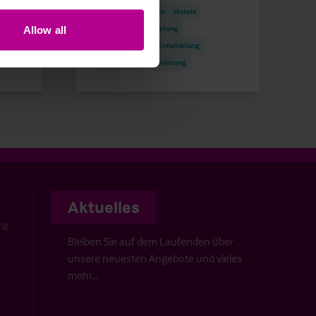
ng
Pressemitteilungen
Hotels
tlung
Vermittlung
Beratung
Allow all
Investitionen und Entwicklung
Turnaround und Sanierung
Aktuelles
ng
Bleiben Sie auf dem Laufenden über
unsere neuesten Angebote und vieles
mehr…