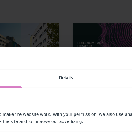
24
9/3/2023
Details
a Hotelgroup kauft
Hotelmarkt Wien - Up
z Hotels Wien
H1
meter und Graz -
ittelt von Christie &
 make the website work. With your permission, we also use anal
 the site and to improve our advertising.