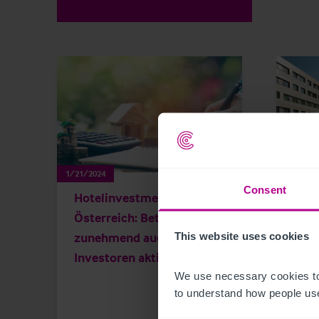
1/21/2024
1/17/20
Consent
Hotelinvestmentmarkt
Plaz
Österreich: Betreiber
room
zunehmend auch als
Gaso
This website uses cookies
Investoren aktiv
verm
Co
We use necessary cookies to
to understand how people use