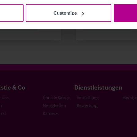
emitteilungen
Hotels
Publikationen
Hotels
Bewertu
ttlung
Turnaround und Sanierung
Turnaround und Sanierung
Vermit
Customize
ung
Beratung
Pachtprüfung
itionen und Entwicklung
Investitionen und Entwicklung
istie & Co
Dienstleistungen
 uns
Christie Group
Vermittlung
Beratu
m
Neuigkeiten
Bewertung
akt
Karriere