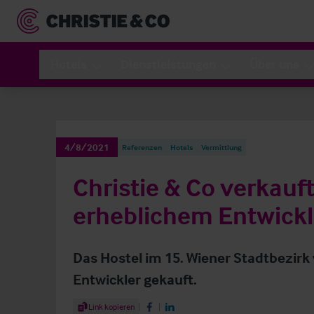
Hotels
Dienstleistungen
Über uns
4/8/2021
Referenzen
Hotels
Vermittlung
Christie & Co verkauft
erheblichem Entwickl
Das Hostel im 15. Wiener Stadtbezirk
Entwickler gekauft.
Share Article
Link kopieren
Share on Facebook
Share on LinkedIn