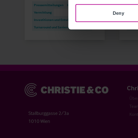
Pressemitteilungen
Hotels
Press
Vermittlung
Vermi
Deny
Investitionen und Entwicklung
Berat
Turnaround und Sanierung
Beratung
Invest
Christie & Co
Chr
Über
Tea
Stallburggasse 2/3a
Kont
1010 Wien