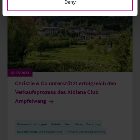
Deny
8/27/2023
Christie & Co unterstützt erfolgreich den
Verkaufsprozess des Aldiana Club
Ampfelwang
Pressemitteilungen
Hotels
Vermittlung
Beratung
Investitionen und Entwicklung
Turnaround und Sanierung