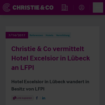
Account
Men
Immobiliensuche
7/14/2017
Referenzen
Hotels
Vermittlung
Christie & Co vermittelt
Hotel Excelsior in Lübeck
an LFPI
Hotel Excelsior in Lübeck wandert in
Besitz von LFPI
Share Article
Link kopieren
Share on Facebook
Share on LinkedIn