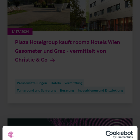
1/17/2024
Plaza Hotelgroup kauft roomz Hotels Wien
Gasometer und Graz - vermittelt von
Christie & Co
Pressemitteilungen
Hotels
Vermittlung
Turnaround und Sanierung
Beratung
Investitionen und Entwicklung