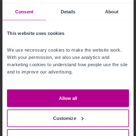
Consent
Details
About
This website uses cookies
We use necessary cookies to make the website work. 
9/3/2023
With your permission, we also use analytics and 
marketing cookies to understand how people use the site 
Hotelmarkt Wien - Update H1
and to improve our advertising.
Publikationen
Hotels
Bewertung
Turnaround und Sanierung
Vermittlung
Beratung
Pachtprüfung
Allow all
Investitionen und Entwicklung
Customize