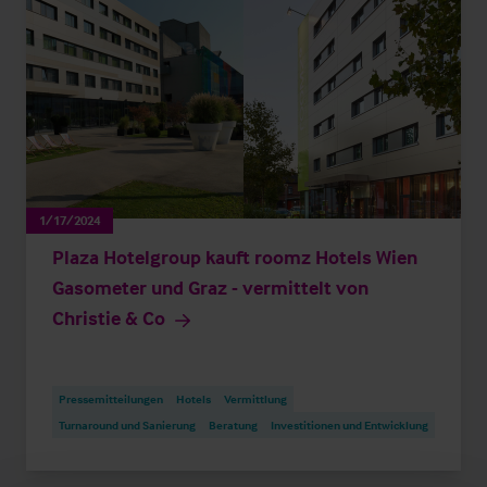
1/17/2024
Plaza Hotelgroup kauft roomz Hotels Wien
Gasometer und Graz - vermittelt von
Christie & Co
Pressemitteilungen
Hotels
Vermittlung
Turnaround und Sanierung
Beratung
Investitionen und Entwicklung