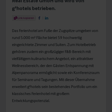
Real Estate GmbH und wird von
g²hotels betrieben.
Share Article
Link kopieren
Share on Facebook
Share on LinkedIn
Das Ferienhotel am Fuße der Zugspitze umgeben von
rund 5.000 m² Fläche bietet 59 hochwertig
eingerichtete Zimmer und Suiten. Zum Hotelbetrieb
gehören zudem ein großzügiger F&B-Bereich mit
vielfältigem kulinarischem Angebot, ein attraktiver
Wellnessbereich, der den Gästen Entspannung mit
Alpenpanorama ermöglicht sowie ein Konferenzraum
für Seminare und Tagungen. Mit dieser Übernahme
erweitert g²hotels sein bestehendes Portfolio um ein
klassisches Ferienhotel mit großem
Entwicklungspotenzial.