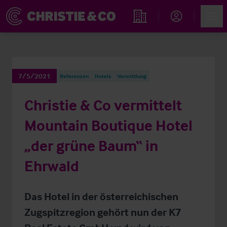
Account
Men
Immobiliensuche
7/5/2021
Referenzen
Hotels
Vermittlung
Christie & Co vermittelt
Mountain Boutique Hotel
„der grüne Baum“ in
Ehrwald
Das Hotel in der österreichischen
Zugspitzregion gehört nun der K7