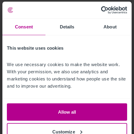
Consent
Details
About
This website uses cookies
We use necessary cookies to make the website work. 
With your permission, we also use analytics and 
marketing cookies to understand how people use the site 
9/3/2023
and to improve our advertising.
Hotelmarkt Wien - Update H1
Allow all
Publikationen
Hotels
Bewertung
Turnaround und Sanierung
Vermittlung
Beratung
Pachtprüfung
Customize
Investitionen und Entwicklung