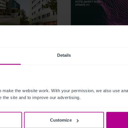
24
9/3/2023
a Hotelgroup kauft
Hotelmarkt Wien - Up
z Hotels Wien
H1
meter und Graz -
Details
ittelt von Christie &
 make the website work. With your permission, we also use anal
emitteilungen
Hotels
Publikationen
Hotels
Bewertu
 the site and to improve our advertising.
ttlung
Turnaround und Sanierung
Turnaround und Sanierung
Vermit
ung
Beratung
Pachtprüfung
itionen und Entwicklung
Investitionen und Entwicklung
Customize