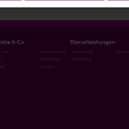
istie & Co
Dienstleistungen
 uns
Christie Group
Vermittlung
Beratu
m
Neuigkeiten
Bewertung
akt
Karriere