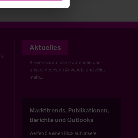
Aktuelles
ng
Bleiben Sie auf dem Laufenden über
unsere neuesten Angebote und vieles
mehr…
Markttrends, Publikationen,
Berichte und Outlooks
Werfen Sie einen Blick auf unsere