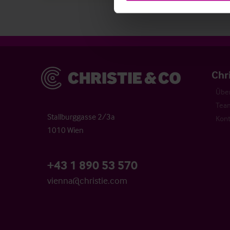
Christie & Co
Chr
Über
Tea
Stallburggasse 2/3a
Kont
1010 Wien
+43 1 890 53 570
vienna@christie.com