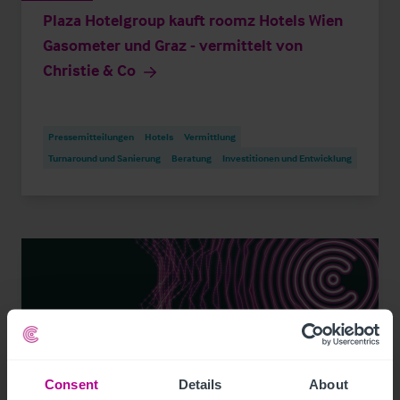
Plaza Hotelgroup kauft roomz Hotels Wien
Gasometer und Graz - vermittelt von
Christie & Co
Pressemitteilungen
Hotels
Vermittlung
Turnaround und Sanierung
Beratung
Investitionen und Entwicklung
Consent
Details
About