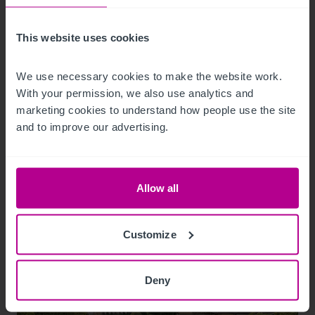
This website uses cookies
9/3/2023
Hotelmarkt Wien - Update H1
We use necessary cookies to make the website work. 
With your permission, we also use analytics and 
marketing cookies to understand how people use the site 
and to improve our advertising.
Publikationen
Hotels
Bewertung
Turnaround und Sanierung
Vermittlung
Beratung
Pachtprüfung
Investitionen und Entwicklung
Allow all
Customize
Deny