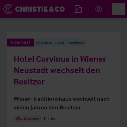
Account
Men
Immobiliensuche
2/23/2018
Referenzen
Hotels
Vermittlung
Hotel Corvinus in Wiener
Neustadt wechselt den
Besitzer
Wiener Traditionshaus wechselt nach
vielen Jahren den Besitzer
Share Article
Link kopieren
Share on Facebook
Share on LinkedIn