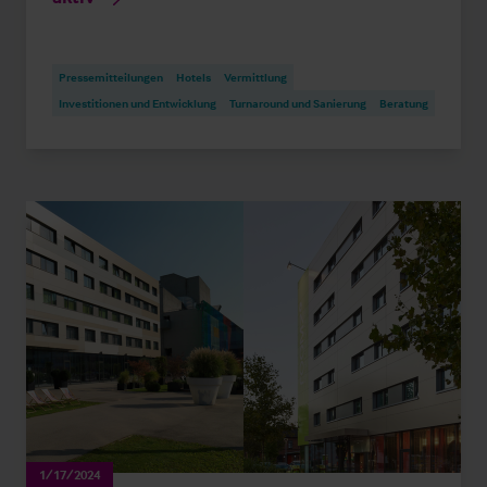
Pressemitteilungen
Hotels
Vermittlung
Investitionen und Entwicklung
Turnaround und Sanierung
Beratung
1/17/2024