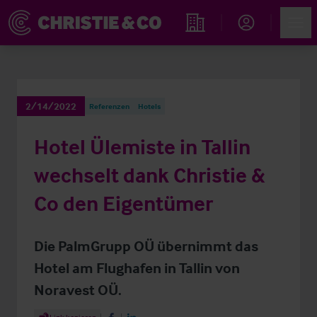
Account
Men
Immobiliensuche
2/14/2022
Referenzen
Hotels
Hotel Ülemiste in Tallin
wechselt dank Christie &
Co den Eigentümer
Die PalmGrupp OÜ übernimmt das
Hotel am Flughafen in Tallin von
Noravest OÜ.
Share Article