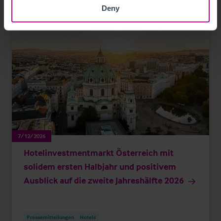
Deny
7/12/2026
Hotelinvestmentmarkt Österreich mit
solidem ersten Halbjahr und positivem
Ausblick auf die zweite Jahreshälfte 2026
Pressemitteilungen
Hotels