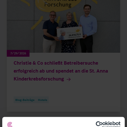
7/29/2026
Christie & Co schließt Betreibersuche
erfolgreich ab und spendet an die St. Anna
Kinderkrebsforschung
Blog-Beiträge
Hotels