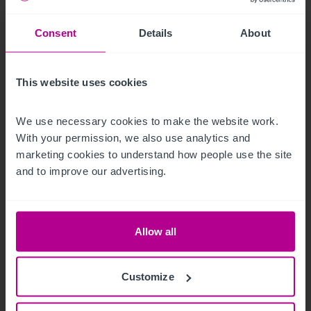
Consent
Details
About
This website uses cookies
We use necessary cookies to make the website work. 
With your permission, we also use analytics and 
marketing cookies to understand how people use the site 
and to improve our advertising.
7/24/2026
Coffee Break with... Melanie Gottwald, Team
Assistant
Allow all
Blog-Beiträge
Hotels
Customize