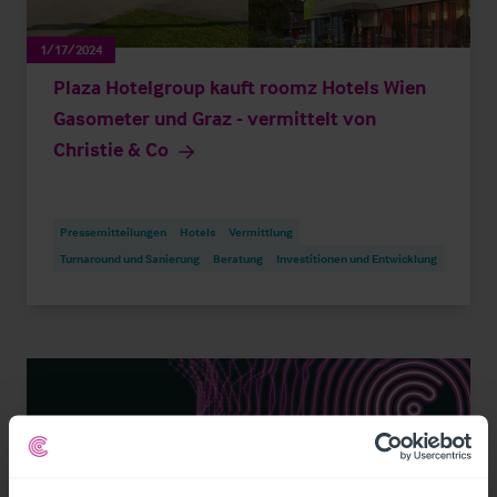
1/17/2024
Plaza Hotelgroup kauft roomz Hotels Wien
Gasometer und Graz - vermittelt von
Christie & Co
Pressemitteilungen
Hotels
Vermittlung
Turnaround und Sanierung
Beratung
Investitionen und Entwicklung