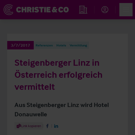
Account
Men
Immobiliensuche
3/7/2017
Referenzen
Hotels
Vermittlung
Steigenberger Linz in
Österreich erfolgreich
vermittelt
Aus Steigenberger Linz wird Hotel
Donauwelle
Share Article
Link kopieren
Share on Facebook
Share on LinkedIn