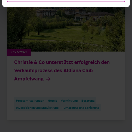
8/27/2023
Christie & Co unterstützt erfolgreich den
Verkaufsprozess des Aldiana Club
Ampfelwang
Pressemitteilungen
Hotels
Vermittlung
Beratung
Investitionen und Entwicklung
Turnaround und Sanierung