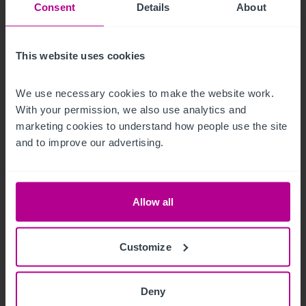
Consent
Details
About
This website uses cookies
9/3/2023
We use necessary cookies to make the website work. 
Hotelmarkt Wien - Update H1
With your permission, we also use analytics and 
marketing cookies to understand how people use the site 
and to improve our advertising.
Publikationen
Hotels
Bewertung
Turnaround und Sanierung
Vermittlung
Beratung
Pachtprüfung
Investitionen und Entwicklung
Allow all
Customize
Deny