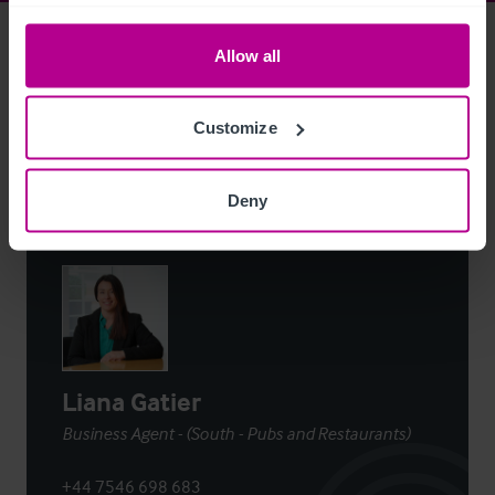
Access Property Details
Ref:
1466648
Allow all
Login
or
Register
to view full details
Customize
Deny
Contacto
Liana Gatier
Business Agent - (South - Pubs and Restaurants)
+44 7546 698 683