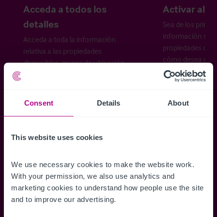
Acceda a todos los
Activar aler
detalles
Sea de los primer
información sobr
Acceda a toda la información
propiedades disp
relativa a las propiedades
cómo desea recibi
disponibles, mapas de ubicación,
planos, visitas, folletos y mucho más.
Consent
Details
About
Regístrese ahora
This website uses cookies
¿Ya tiene una cuenta?
Iniciar sesión
We use necessary cookies to make the website work. 
With your permission, we also use analytics and 
marketing cookies to understand how people use the site 
and to improve our advertising.