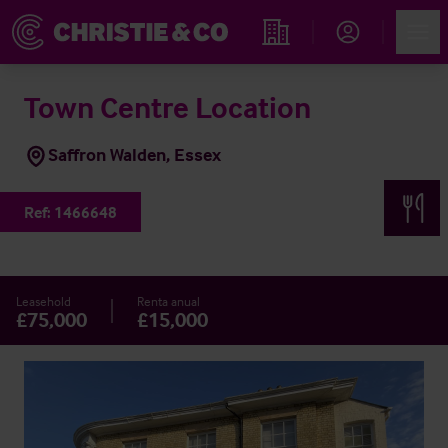
Account
Men
Propiedades
Town Centre Location
Saffron Walden, Essex
Ref:
1466648
Leasehold
Renta anual
£75,000
£15,000