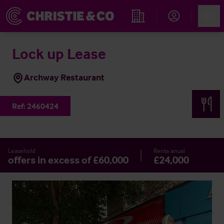
Account
Men
Propiedades
Lock up Lease
Archway Restaurant
Ref:
2460424
Leasehold
Renta anual
offers in excess of £60,000
£24,000