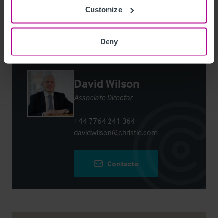
Login
or
Register
to view full details
Customize
Deny
Contacto
David Wilson
Associate Director
+44 7764 241 364
david.wilson@christie.com
Contacto