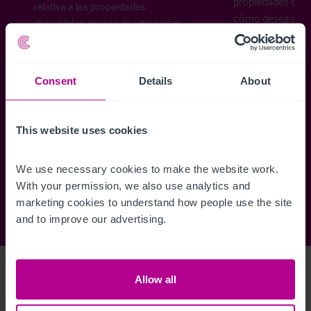
propiedades disp
relativa a las propiedades
cómo desea recibi
disponibles, mapas de ubicación,
planos, visitas, folletos y mucho más.
Consent
Details
About
Regístrese ahora
This website uses cookies
¿Ya tiene una cuenta?
Iniciar sesión
We use necessary cookies to make the website work. 
With your permission, we also use analytics and 
marketing cookies to understand how people use the site 
and to improve our advertising.
Access Property Details
Ref:
2460424
Allow all