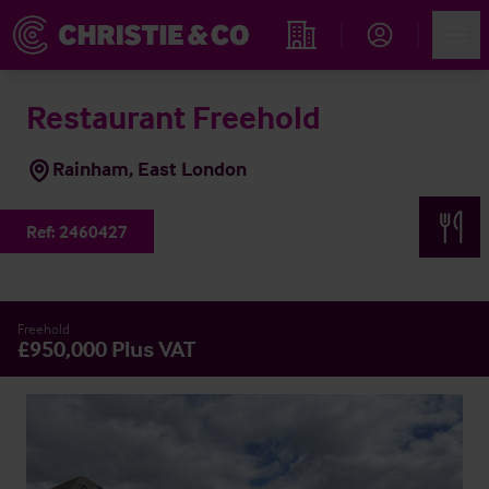
Account
Men
Propiedades
Restaurant Freehold
Rainham, East London
Ref:
2460427
Freehold
£950,000 Plus VAT