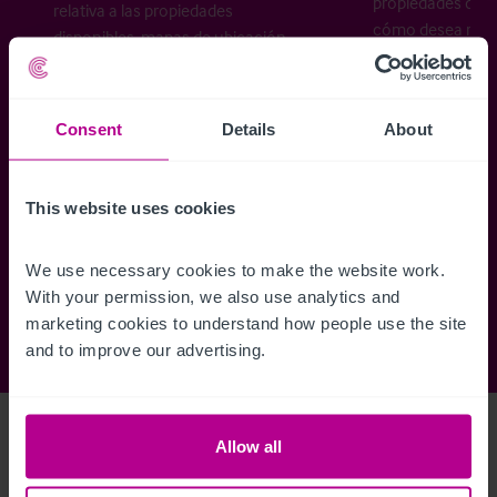
propiedades disp
relativa a las propiedades
cómo desea recibi
disponibles, mapas de ubicación,
planos, visitas, folletos y mucho más.
Consent
Details
About
Regístrese ahora
This website uses cookies
¿Ya tiene una cuenta?
Iniciar sesión
We use necessary cookies to make the website work. 
With your permission, we also use analytics and 
marketing cookies to understand how people use the site 
and to improve our advertising.
Access Property Details
Ref:
2460427
Allow all