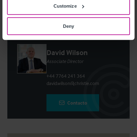
Login
or
Register
to view full details
Customize
Deny
Contacto
David Wilson
Associate Director
+44 7764 241 364
david.wilson@christie.com
Contacto