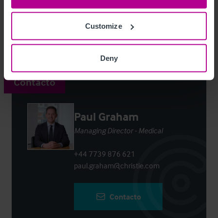
Access Property Details
Ref:
3420192
Customize
Login
or
Register
to view full details
Deny
Contacto
Paul Graham
Managing Director - Medical
+44 7739 876 621
paul.graham@christie.com
Contacto