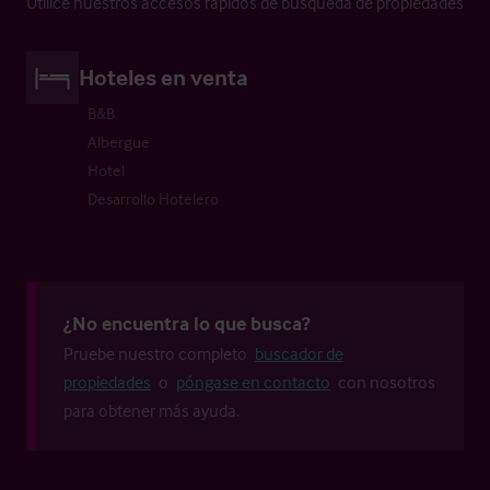
Utilice nuestros accesos rápidos de búsqueda de propiedades
Hoteles en venta
B&B
Albergue
Hotel
Desarrollo Hotelero
¿No encuentra lo que busca?
Pruebe nuestro completo
buscador de
propiedades
o
póngase en contacto
con nosotros
para obtener más ayuda.