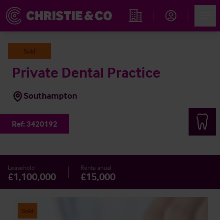
Account
Men
Propiedades
Sold
Private Dental Practice
Southampton
Ref:
3420192
Leasehold
Renta anual
£1,100,000
£15,000
Sold