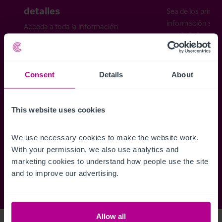
detalles
Sea de los primer
información sobr
Acceda a toda la información
propiedades disp
relativa a las propiedades
cómo desea recibi
disponibles, mapas de ubicación,
planos, visitas, folletos y mucho más.
Consent
Details
About
Regístrese ahora
This website uses cookies
We use necessary cookies to make the website work. 
¿Ya tiene una cuenta?
Iniciar sesión
With your permission, we also use analytics and 
marketing cookies to understand how people use the site 
and to improve our advertising.
Allow all