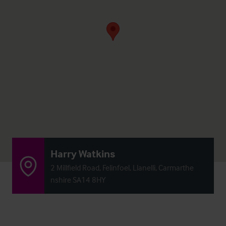
Harry Watkins
2 Millfield Road, Felinfoel, Llanelli, Carmarthe
nshire SA14 8HY