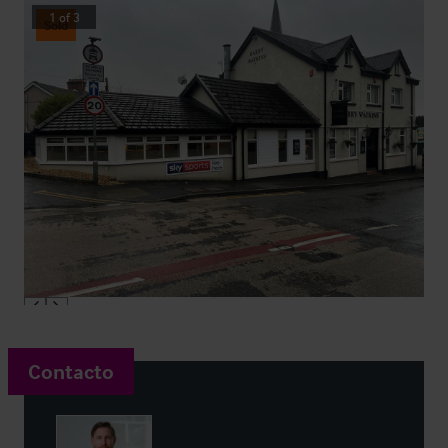
1
of
3
Sold
Contacto