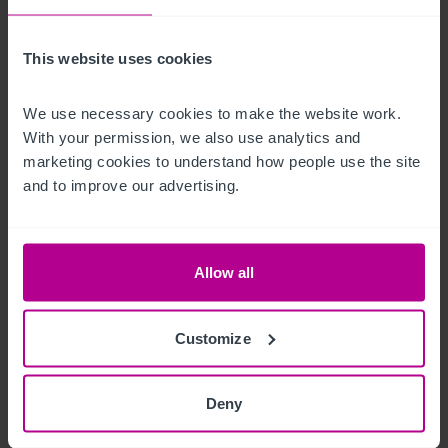
Foundation TAW.

This website uses cookies
Please refer to page 67 of the full sales brochure (link in 
We use necessary cookies to make the website work. 
description) for further details on the occupational 
With your permission, we also use analytics and 
agreement types.
marketing cookies to understand how people use the site 
and to improve our advertising.
Horario de apertura
Mon - Sun 12:00-23:00.
Allow all
Datos comerciales
Customize
The rateable value is £21,000 from April 2023.
Deny
Edge of town pub
Ref:
3451507