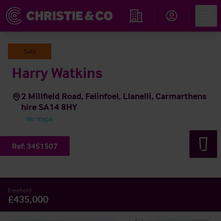
Account
Men
Propiedades
Sold
Harry Watkins
2 Millfield Road, Felinfoel, Llanelli, Carmarthens
hire SA14 8HY
Ver mapa
Ref:
3451507
Freehold
£435,000