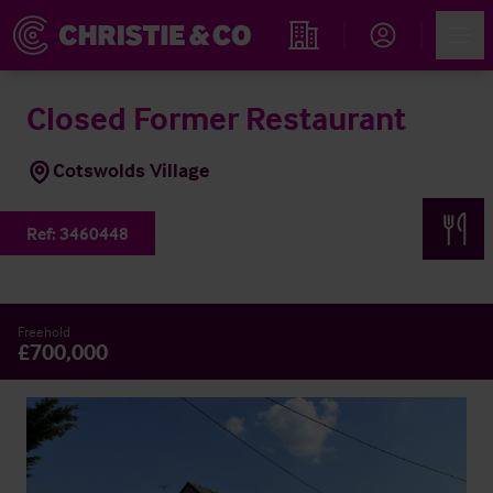
Account
Men
Propiedades
Closed Former Restaurant
Cotswolds Village
Ref:
3460448
Freehold
£700,000