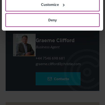
Login
or
Register
to view full details
Customize
Deny
Contacto
Graeme Clifford
Business Agent
+44 7546 698 681
graeme.clifford@christie.com
Contacto