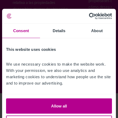
propiedades disp
relativa a las propiedades
cómo desea recibi
disponibles, mapas de ubicación,
planos, visitas, folletos y mucho más.
Consent
Details
About
Regístrese ahora
This website uses cookies
¿Ya tiene una cuenta?
Iniciar sesión
We use necessary cookies to make the website work. 
With your permission, we also use analytics and 
marketing cookies to understand how people use the site 
and to improve our advertising.
Access Property Details
Ref:
3460448
Allow all