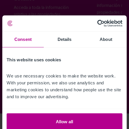
información sobr
Acceda a toda la información
propiedades disp
relativa a las propiedades
cómo desea recibi
disponibles, mapas de ubicación,
planos, visitas, folletos y mucho más.
Consent
Details
About
Regístrese ahora
This website uses cookies
¿Ya tiene una cuenta?
Iniciar sesión
We use necessary cookies to make the website work. 
With your permission, we also use analytics and 
marketing cookies to understand how people use the site 
and to improve our advertising.
Allow all
Access Property Details
Ref:
3460475