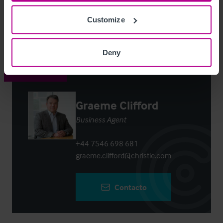
Customize
Login
or
Register
to view full details
Deny
Contacto
Graeme Clifford
Business Agent
+44 7546 698 681
graeme.clifford@christie.com
Contacto