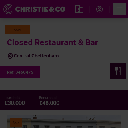
Account
Men
Propiedades
Sold
Closed Restaurant & Bar
Central Cheltenham
Ref:
3460475
Leasehold
Renta anual
£30,000
£48,000
Sold