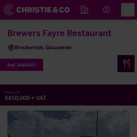
Account
Men
Propiedades
Brewers Fayre Restaurant
Brockwroth, Gloucester
Ref:
3460491
Freehold
£650,000 + VAT