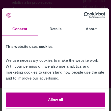
propiedades disp
relativa a las propiedades
cómo desea recibi
disponibles, mapas de ubicación,
planos, visitas, folletos y mucho más.
Consent
Details
About
Regístrese ahora
This website uses cookies
¿Ya tiene una cuenta?
Iniciar sesión
We use necessary cookies to make the website work. 
With your permission, we also use analytics and 
marketing cookies to understand how people use the site 
and to improve our advertising.
Access Property Details
Ref:
3460491
Allow all