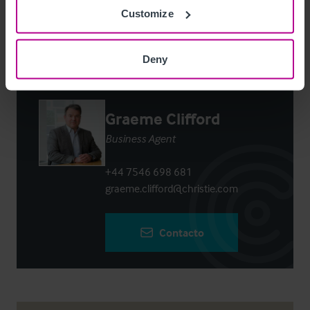
Login
or
Register
to view full details
Customize
Deny
Contacto
Graeme Clifford
Business Agent
+44 7546 698 681
graeme.clifford@christie.com
Contacto