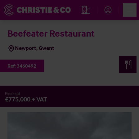
Account
Men
Propiedades
Beefeater Restaurant
Newport, Gwent
Ref:
3460492
Freehold
£775,000 + VAT