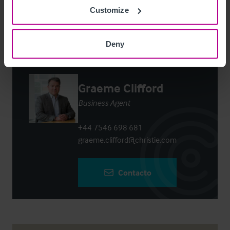
Login
or
Register
to view full details
Customize
Deny
Contacto
Graeme Clifford
Business Agent
+44 7546 698 681
graeme.clifford@christie.com
Contacto