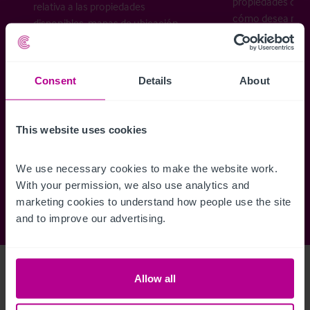
propiedades disp
relativa a las propiedades
cómo desea recibi
disponibles, mapas de ubicación,
planos, visitas, folletos y mucho más.
Consent
Details
About
Regístrese ahora
This website uses cookies
¿Ya tiene una cuenta?
Iniciar sesión
We use necessary cookies to make the website work. 
With your permission, we also use analytics and 
marketing cookies to understand how people use the site 
and to improve our advertising.
Access Property Details
Ref:
3460492
Allow all