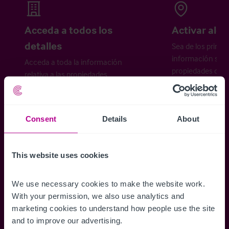
Acceda a todos los
Activar aler
detalles
Sea de los primer
información sobr
Acceda a toda la información
propiedades disp
relativa a las propiedades
cómo desea recibi
disponibles, mapas de ubicación,
planos, visitas, folletos y mucho más.
Consent
Details
About
Regístrese ahora
This website uses cookies
¿Ya tiene una cuenta?
Iniciar sesión
We use necessary cookies to make the website work. 
With your permission, we also use analytics and 
marketing cookies to understand how people use the site 
and to improve our advertising.