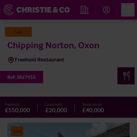
Account
Men
Propiedades
Sold
Chipping Norton, Oxon
Freehold Restaurant
Ref:
3867955
Freehold
Leasehold
Renta anual
£550,000
£20,000
£40,000
Sold