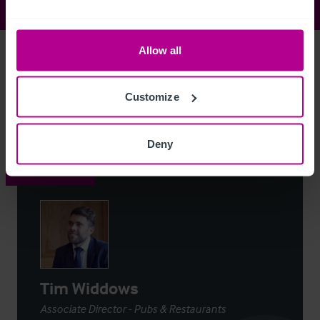
Allow all
Access Property Details
Ref:
3867955
Customize
Login
or
Register
to view full details
Deny
Contacto
Tim Widdows
Associate Director - Pubs & Restaurants