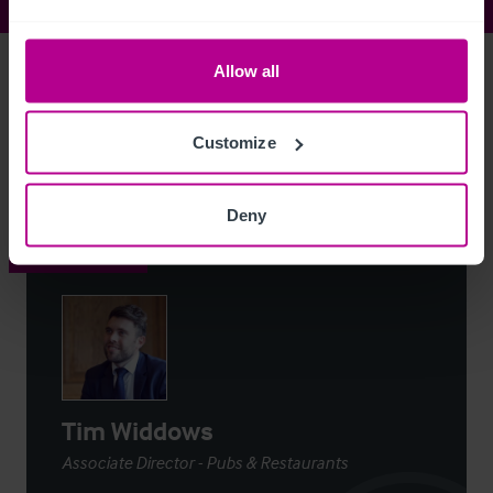
Allow all
Access Property Details
Ref:
3868003
Customize
Login
or
Register
to view full details
Deny
Contacto
Tim Widdows
Associate Director - Pubs & Restaurants