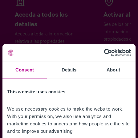
Acceda a todos los
Activar aler
detalles
Sea de los primer
información sobr
Acceda a toda la información
propiedades disp
relativa a las propiedades
cómo desea recibi
disponibles, mapas de ubicación,
planos, visitas, folletos y mucho más.
Consent
Details
About
Regístrese ahora
This website uses cookies
¿Ya tiene una cuenta?
Iniciar sesión
We use necessary cookies to make the website work. 
With your permission, we also use analytics and 
marketing cookies to understand how people use the site 
and to improve our advertising.