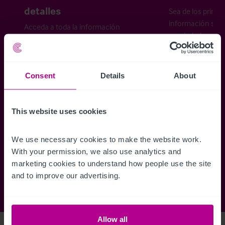
detalles
Sea de los primer
información sobr
Acceda a toda la información
propiedades disp
relativa a las propiedades
cómo desea recibi
disponibles, mapas de ubicación,
planos, visitas, folletos y mucho más.
Consent
Details
About
Regístrese ahora
This website uses cookies
We use necessary cookies to make the website work. 
¿Ya tiene una cuenta?
Iniciar sesión
With your permission, we also use analytics and 
marketing cookies to understand how people use the site 
and to improve our advertising.
Allow all