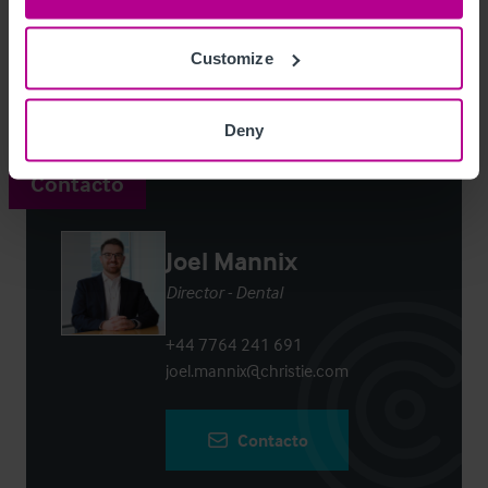
Access Property Details
Ref:
4221890
Customize
Login
or
Register
to view full details
Deny
Contacto
Joel Mannix
Director - Dental
+44 7764 241 691
joel.mannix@christie.com
Contacto