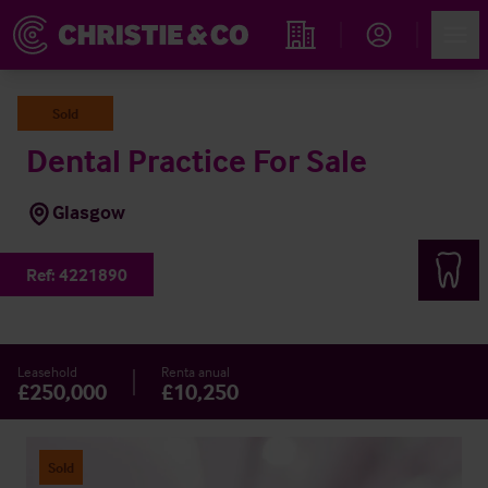
Account
Men
Propiedades
Sold
Dental Practice For Sale
Glasgow
Ref:
4221890
Leasehold
Renta anual
£250,000
£10,250
Sold