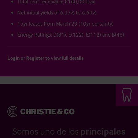
Total rent receivable £160,000pax
Net initial yields of 6.33% to 6.69%
15yr leases from March'23 (10yr certainty)
Energy Ratings: D(81), E(122), E(112) and B(46)
Login
or
Register
to view full details
Somos uno de los
principales