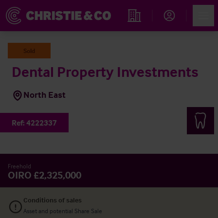
Account
Men
Propiedades
Sold
Dental Property Investments
North East
Ref:
4222337
Freehold
OIRO £2,325,000
Conditions of sales
Asset and potential Share Sale