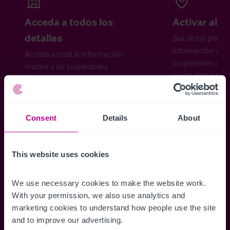
Acceda a todos los
Activar aler
detalles
Sea de los primer
información sobr
Acceda a toda la información
propiedades disp
relativa a las propiedades
cómo desea recibi
disponibles, mapas de ubicación,
planos, visitas, folletos y mucho más.
Consent
Details
About
Regístrese ahora
This website uses cookies
¿Ya tiene una cuenta?
Iniciar sesión
We use necessary cookies to make the website work. 
With your permission, we also use analytics and 
marketing cookies to understand how people use the site 
and to improve our advertising.