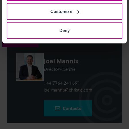
Customize
Login
or
Register
to view full details
Deny
Contacto
Joel Mannix
Director - Dental
+44 7764 241 691
joel.mannix@christie.com
Contacto