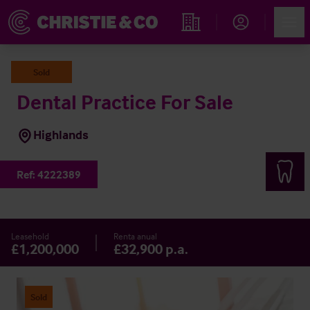
Account
Men
Propiedades
Sold
Dental Practice For Sale
Highlands
Ref:
4222389
Leasehold
Renta anual
£1,200,000
£32,900 p.a.
Sold