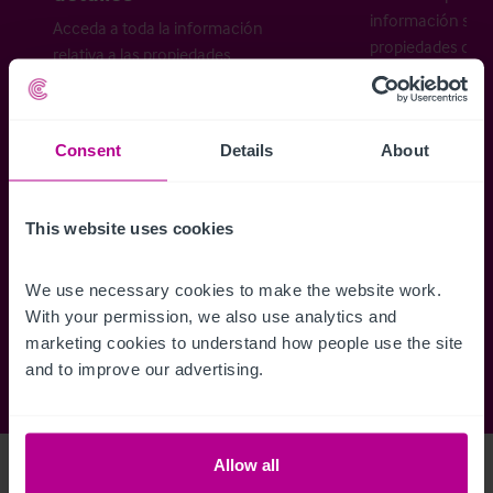
información sobr
Acceda a toda la información
propiedades disp
relativa a las propiedades
cómo desea recibi
disponibles, mapas de ubicación,
planos, visitas, folletos y mucho más.
Consent
Details
About
Regístrese ahora
This website uses cookies
¿Ya tiene una cuenta?
Iniciar sesión
We use necessary cookies to make the website work. 
With your permission, we also use analytics and 
marketing cookies to understand how people use the site 
and to improve our advertising.
Allow all
Access Property Details
Ref:
4222389