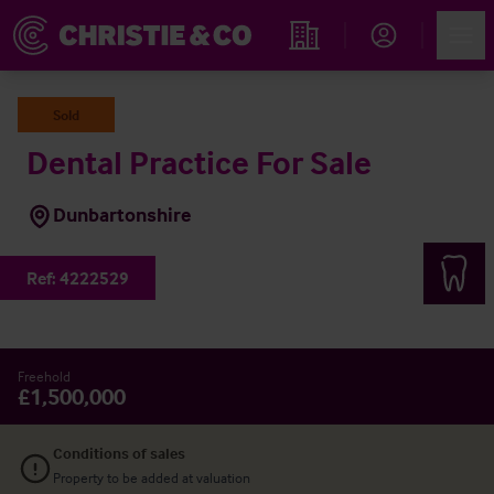
Account
Men
Propiedades
Sold
Dental Practice For Sale
Dunbartonshire
Ref:
4222529
Freehold
£1,500,000
Conditions of sales
Property to be added at valuation