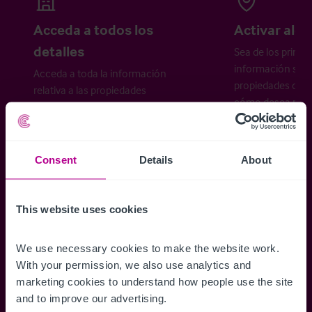
Acceda a todos los
Activar aler
detalles
Sea de los primer
información sobr
Acceda a toda la información
propiedades disp
relativa a las propiedades
cómo desea recibi
disponibles, mapas de ubicación,
planos, visitas, folletos y mucho más.
Consent
Details
About
Regístrese ahora
This website uses cookies
¿Ya tiene una cuenta?
Iniciar sesión
We use necessary cookies to make the website work. 
With your permission, we also use analytics and 
marketing cookies to understand how people use the site 
and to improve our advertising.