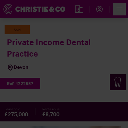
Account
Men
Propiedades
Sold
Private Income Dental
Practice
Devon
Ref:
4222587
Leasehold
Renta anual
£275,000
£8,700