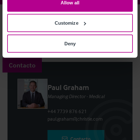
Allow all
Access Property Details
Ref:
4222587
Customize
Login
or
Register
to view full details
Deny
Contacto
Paul Graham
Managing Director - Medical
+44 7739 876 621
paul.graham@christie.com
Contacto