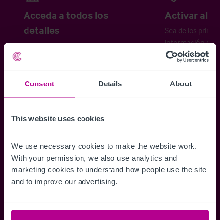
Acceda a todos los
Activar aler
detalles
Sea de los primer
información sobr
Acceda a toda la información
propiedades disp
relativa a las propiedades
cómo desea recibi
disponibles, mapas de ubicación,
planos, visitas, folletos y mucho más.
Consent
Details
About
This website uses cookies
Regístrese ahora
We use necessary cookies to make the website work. 
¿Ya tiene una cuenta?
Iniciar sesión
With your permission, we also use analytics and 
marketing cookies to understand how people use the site 
and to improve our advertising.