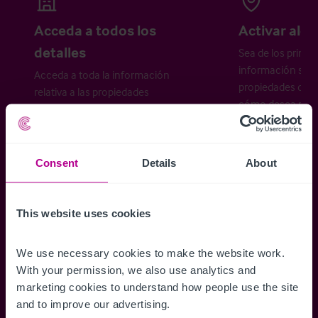
Acceda a todos los
Activar aler
detalles
Sea de los primer
información sobr
Acceda a toda la información
propiedades disp
relativa a las propiedades
cómo desea recibi
disponibles, mapas de ubicación,
planos, visitas, folletos y mucho más.
Consent
Details
About
Regístrese ahora
This website uses cookies
¿Ya tiene una cuenta?
Iniciar sesión
We use necessary cookies to make the website work. 
With your permission, we also use analytics and 
marketing cookies to understand how people use the site 
and to improve our advertising.