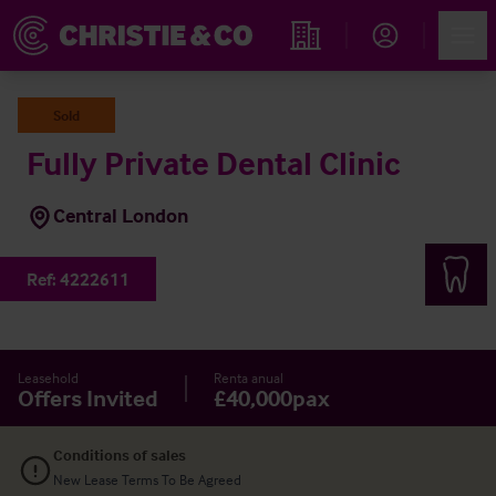
Account
Men
Propiedades
Sold
Fully Private Dental Clinic
Central London
Ref:
4222611
Leasehold
Renta anual
Offers Invited
£40,000pax
Conditions of sales
New Lease Terms To Be Agreed