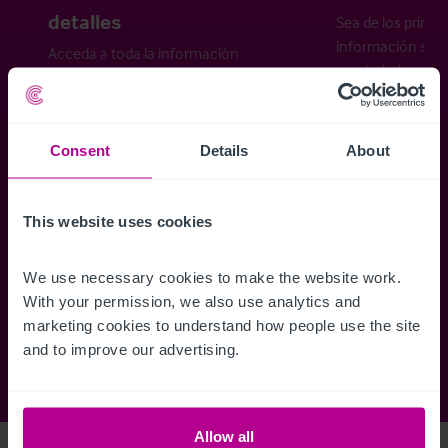
detalles
Sea de los primer
información sobr
Acceda a toda la información
propiedades disp
relativa a las propiedades
cómo desea recibi
disponibles, mapas de ubicación,
planos, visitas, folletos y mucho más.
Consent
Details
About
Regístrese ahora
This website uses cookies
We use necessary cookies to make the website work. 
¿Ya tiene una cuenta?
Iniciar sesión
With your permission, we also use analytics and 
marketing cookies to understand how people use the site 
and to improve our advertising.
Allow all