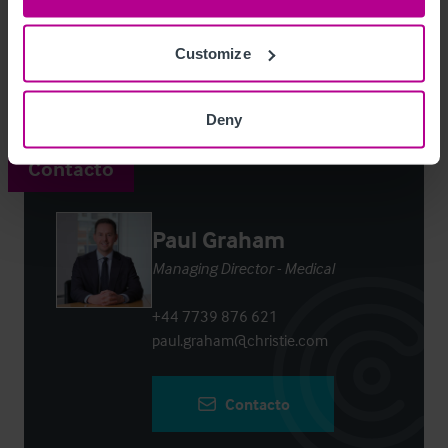
Access Property Details
Ref:
4222654
Customize
Login
or
Register
to view full details
Deny
Contacto
Paul Graham
Managing Director - Medical
+44 7739 876 621
paul.graham@christie.com
Contacto