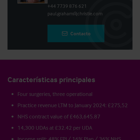
+44 7739 876 621
paul.graham@christie.com
Contacto
Características principales
Four surgeries, three operational
Practice revenue LTM to January 2024: £275,52
NHS contract value of £463,645.87
14,300 UDAs at £32.42 per UDA
Income split: 48% FPI / 16% Plan / 36% NHS