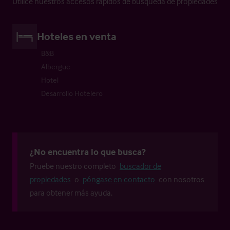
Utilice nuestros accesos rápidos de búsqueda de propiedades
Hoteles en venta
B&B
Albergue
Hotel
Desarrollo Hotelero
¿No encuentra lo que busca?
Pruebe nuestro completo
buscador de
propiedades
o
póngase en contacto
con nosotros
para obtener más ayuda.