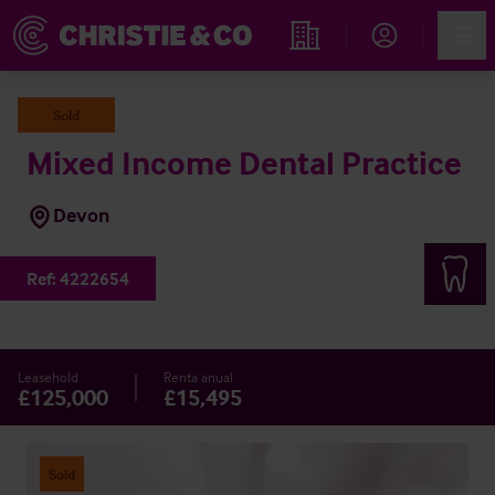
Account
Men
Propiedades
Sold
Mixed Income Dental Practice
Devon
Ref:
4222654
Leasehold
Renta anual
£125,000
£15,495
Sold