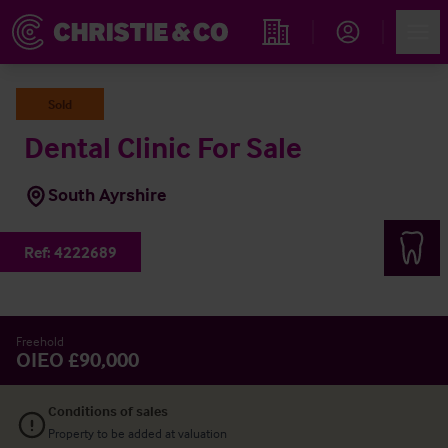
Account
Men
Propiedades
Sold
Dental Clinic For Sale
South Ayrshire
Ref:
4222689
Freehold
OIEO £90,000
Conditions of sales
Property to be added at valuation