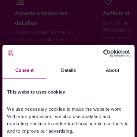
Acceda a todos los
Activar aler
detalles
Sea de los primer
información sobr
Acceda a toda la información
propiedades disp
relativa a las propiedades
cómo desea recibi
disponibles, mapas de ubicación,
planos, visitas, folletos y mucho más.
Consent
Details
About
Regístrese ahora
This website uses cookies
¿Ya tiene una cuenta?
Iniciar sesión
We use necessary cookies to make the website work. 
With your permission, we also use analytics and 
marketing cookies to understand how people use the site 
and to improve our advertising.