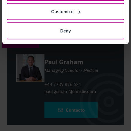
Customize
Login
or
Register
to view full details
Deny
Contacto
Paul Graham
Managing Director - Medical
+44 7739 876 621
paul.graham@christie.com
Contacto