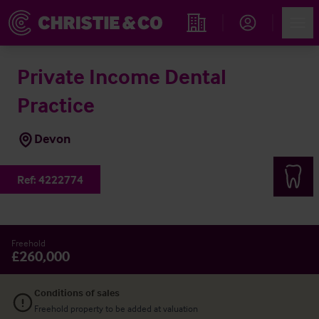
Account
Men
Propiedades
Private Income Dental
Practice
Devon
Ref:
4222774
Freehold
£260,000
Conditions of sales
Freehold property to be added at valuation