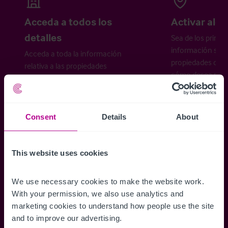
Acceda a todos los
Activar aler
detalles
Sea de los primer
información sobr
Acceda a toda la información
propiedades disp
relativa a las propiedades
cómo desea recibi
disponibles, mapas de ubicación,
planos, visitas, folletos y mucho más.
Consent
Details
About
Regístrese ahora
This website uses cookies
¿Ya tiene una cuenta?
Iniciar sesión
We use necessary cookies to make the website work. 
With your permission, we also use analytics and 
marketing cookies to understand how people use the site 
and to improve our advertising.