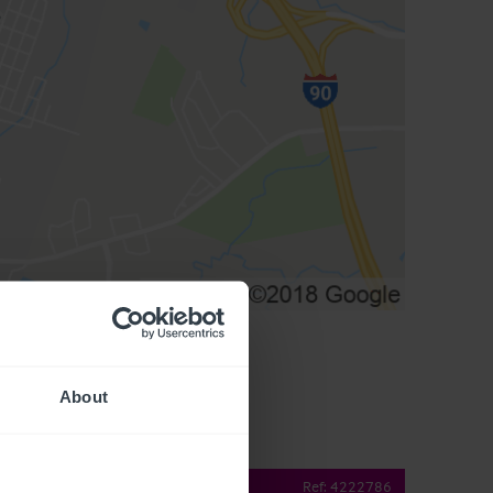
About
operty Details
Ref:
4222786