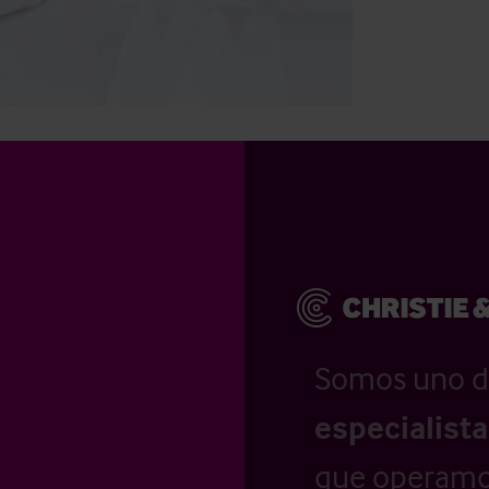
Somos uno d
especialist
que operamo