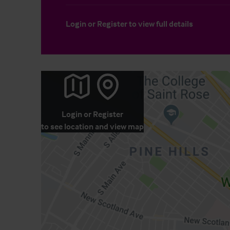
Login
or
Register
to view full details
Login
or
Register
to see location and view map