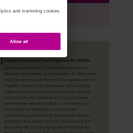
ytics and marketing cookies 
r
Register
to view full details
Allow all
Comprobaciones Due Diligence de cliente
Las Regulaciones 2017 (así modificado) sobre el
Blanqueo de capitales, la Financiación del Terrorismo
y las Transferencias de Fondos (información sobre el
Pagador) requieren que llevemos a cabo una Due
Diligence sobre a todos los compradores. Cuando
una oferta ha sido aceptada, el o los potenciales
compradores deberán facilitar, como mínimo, un
documento de identidad y un documento
acreditando su dirección. Si el comprador es una
empresa u otra entidad jurídica, toda persona que
posea más del 25% del capital debería facilitar los
mismos documentos. Éstos deberán ser entregados