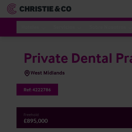
Hoteles
Servicios
Sobre Nosotros
Private Dental Pr
West Midlands
Ref:
4222786
Freehold
£895,000