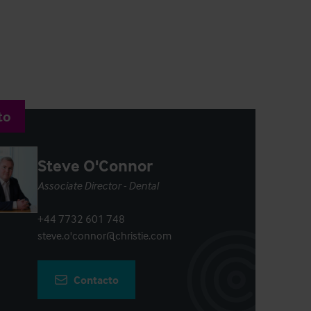
to
Steve O'Connor
Associate Director - Dental
+44 7732 601 748
steve.o'connor@christie.com
Contacto