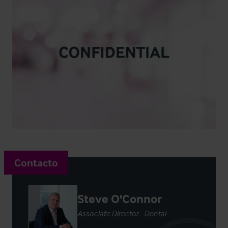
Contacto
Steve O'Connor
Associate Director - Dental