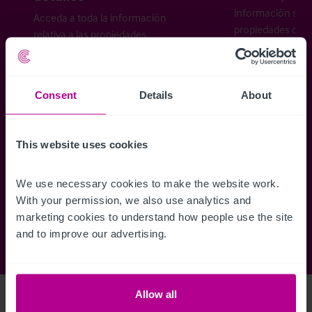
información sobr
Acceda a toda la información
propiedades disp
relativa a las propiedades
cómo desea recibi
disponibles, mapas de ubicación,
planos, visitas, folletos y mucho más.
Consent
Details
About
Regístrese ahora
This website uses cookies
¿Ya tiene una cuenta?
Iniciar sesión
We use necessary cookies to make the website work. 
With your permission, we also use analytics and 
marketing cookies to understand how people use the site 
and to improve our advertising.
Allow all
Access Property Details
Ref:
4222802