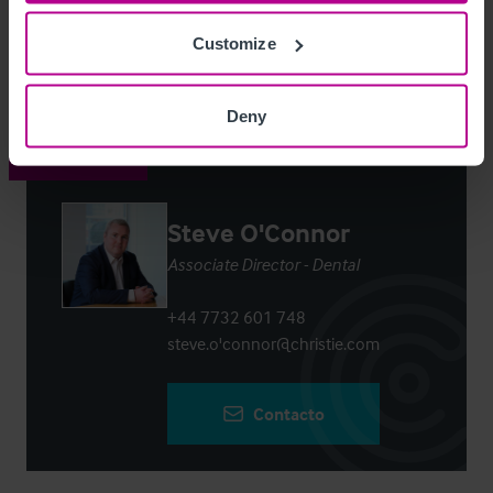
Customize
Login
or
Register
to view full details
Deny
Contacto
Steve O'Connor
Associate Director - Dental
+44 7732 601 748
steve.o'connor@christie.com
Contacto