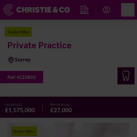
Account
Men
Propiedades
Under Offer
Private Practice
Surrey
Ref:
4222802
Leasehold
Renta anual
£1,575,000
£27,000
Under Offer