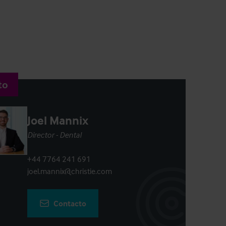
to
Joel Mannix
Director - Dental
+44 7764 241 691
joel.mannix@christie.com
Contacto