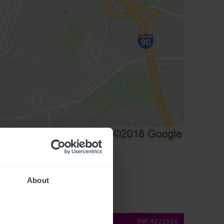
About
operty Details
Ref:
4222836