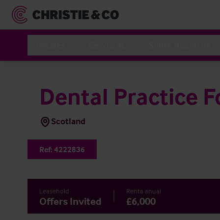
Hoteles
Servicios
Sobre Nosotros
Dental Practice F
Scotland
Ref:
4222836
Leasehold
Renta anual
Offers Invited
£6,000