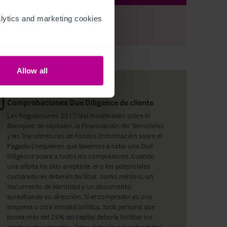
ytics and marketing cookies 
r
Register
to view full details
Allow all
Comprobaciones Due Diligence de cliente
Las Regulaciones 2017 (así modificado) sobre el
Blanqueo de capitales, la Financiación del Terrorismo
y las Transferencias de Fondos (información sobre el
Pagador) requieren que llevemos a cabo una Due
Diligence sobre a todos los compradores. Cuando
una oferta ha sido aceptada, el o los potenciales
compradores deberán facilitar, como mínimo, un
documento de identidad y un documento
acreditando su dirección. Si el comprador es una
empresa u otra entidad jurídica, toda persona que
posea más del 25% del capital debería facilitar los
mismos documentos. Éstos deberán ser entregados