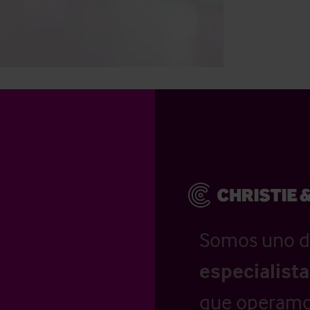
Somos uno d
especialist
que operamo