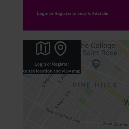
Login
or
Register
to view full details
Login
or
Register
to see location and view map