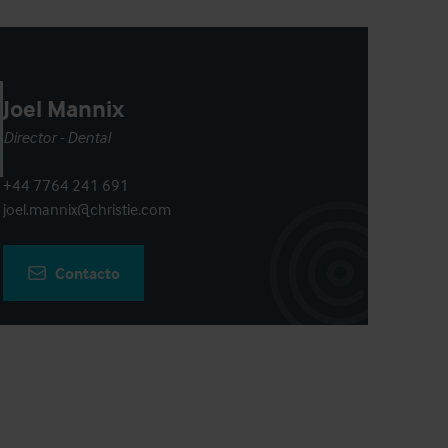
Joel Mannix
Director - Dental
+44 7764 241 691
joel.mannix@christie.com
Contacto