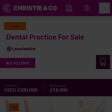
Account
Men
Propiedades
Sold
Dental Practice For Sale
Lanarkshire
Ref:
4222905
Leasehold
Renta anual
OIEO £200,000
£18,000
Sold