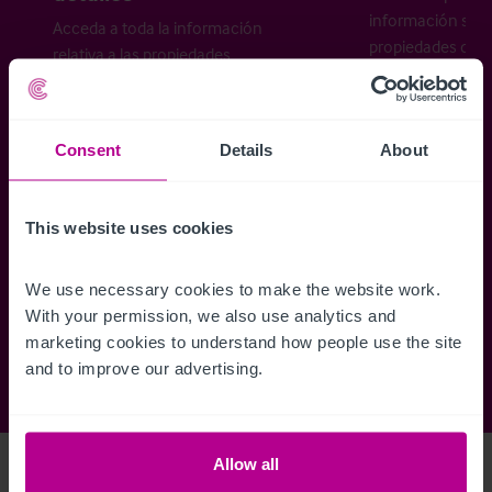
información sobr
Acceda a toda la información
propiedades disp
relativa a las propiedades
cómo desea recibi
disponibles, mapas de ubicación,
planos, visitas, folletos y mucho más.
Consent
Details
About
Regístrese ahora
This website uses cookies
¿Ya tiene una cuenta?
Iniciar sesión
We use necessary cookies to make the website work. 
With your permission, we also use analytics and 
marketing cookies to understand how people use the site 
and to improve our advertising.
Allow all
Access Property Details
Ref:
4222905