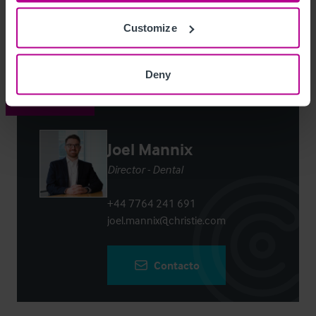
Customize
Login
or
Register
to view full details
Deny
Contacto
Joel Mannix
Director - Dental
+44 7764 241 691
joel.mannix@christie.com
Contacto