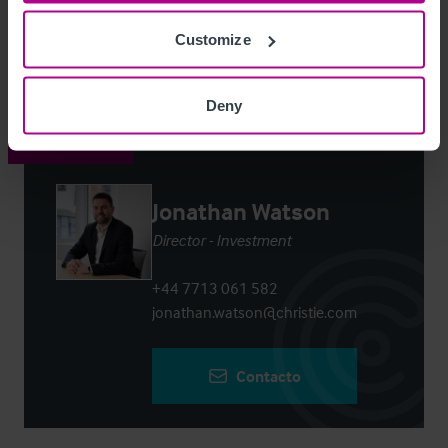
Customize
Login
or
Register
to view full details
Deny
Contacto
Jonathan Watson
Director - Investment
+44 7713 061 582
jonathan.watson@christie.com
Contacto