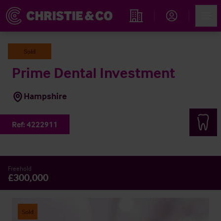
Account
Men
Propiedades
Sold
Prime Dental Investment
Hampshire
Ref:
4222911
Freehold
£300,000
Sold