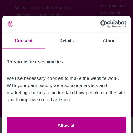
información sobr
Acceda a toda la información
propiedades disp
relativa a las propiedades
cómo desea recibi
disponibles, mapas de ubicación,
planos, visitas, folletos y mucho más.
Consent
Details
About
Regístrese ahora
This website uses cookies
¿Ya tiene una cuenta?
Iniciar sesión
We use necessary cookies to make the website work. 
With your permission, we also use analytics and 
marketing cookies to understand how people use the site 
and to improve our advertising.
Allow all
Access Property Details
Ref:
4222911