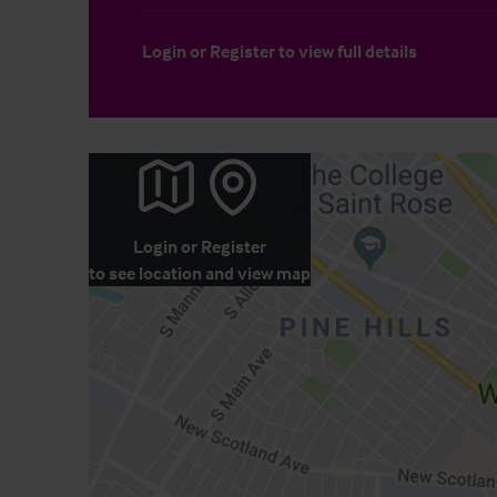
Login
or
Register
to view full details
Login
or
Register
to see location and view map