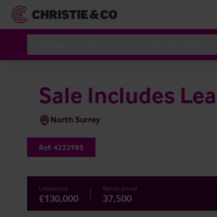
Hoteles
Servicios
Sobre Nosotros
Sale Includes Lea
North Surrey
Ref:
4222985
Leasehold
Renta anual
£130,000
37,500