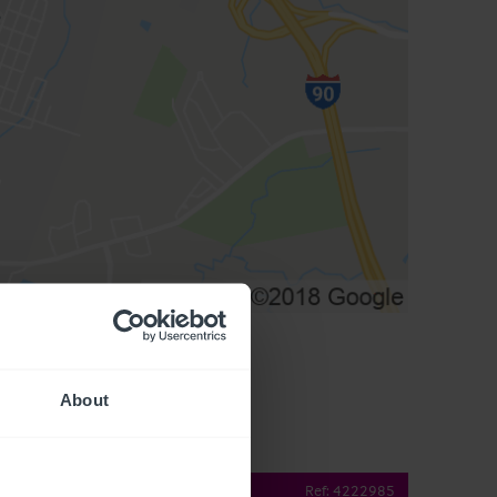
About
operty Details
Ref:
4222985