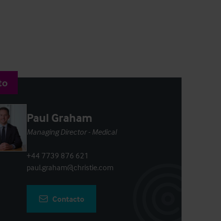
to
Paul Graham
Managing Director - Medical
+44 7739 876 621
paul.graham@christie.com
Contacto