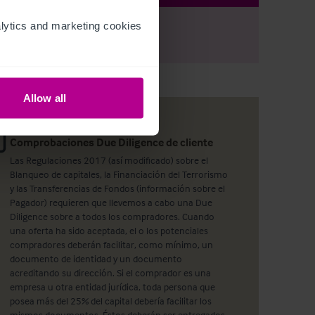
ytics and marketing cookies 
r
Register
to view full details
Allow all
Comprobaciones Due Diligence de cliente
Las Regulaciones 2017 (así modificado) sobre el
Blanqueo de capitales, la Financiación del Terrorismo
y las Transferencias de Fondos (información sobre el
Pagador) requieren que llevemos a cabo una Due
Diligence sobre a todos los compradores. Cuando
una oferta ha sido aceptada, el o los potenciales
compradores deberán facilitar, como mínimo, un
documento de identidad y un documento
acreditando su dirección. Si el comprador es una
empresa u otra entidad jurídica, toda persona que
posea más del 25% del capital debería facilitar los
mismos documentos. Éstos deberán ser entregados