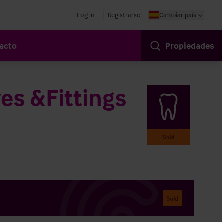
Log in
Registrarse
Cambiar país
acto
Propiedades
es &Fittings
Sold
Sold