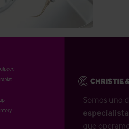
quipped
rapist
Somos uno d
tup
entory
especialist
que operamo