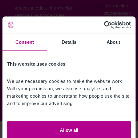
información sobr
Acceda a toda la información
propiedades disp
relativa a las propiedades
cómo desea recibi
disponibles, mapas de ubicación,
planos, visitas, folletos y mucho más.
Consent
Details
About
Regístrese ahora
This website uses cookies
¿Ya tiene una cuenta?
Iniciar sesión
We use necessary cookies to make the website work. 
With your permission, we also use analytics and 
marketing cookies to understand how people use the site 
and to improve our advertising.
Allow all
Access Property Details
Ref:
4223019