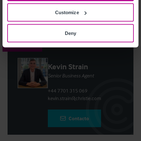
Customize
Login
or
Register
to view full details
Deny
Contacto
Kevin Strain
Senior Business Agent
+44 7701 315 069
kevin.strain@christie.com
Contacto