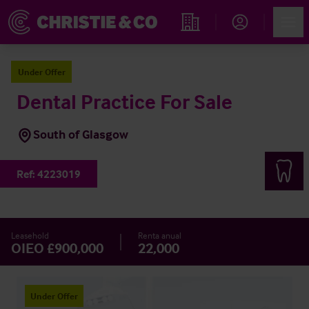
Account
Men
Propiedades
Under Offer
Dental Practice For Sale
South of Glasgow
Ref:
4223019
Leasehold
Renta anual
OIEO £900,000
22,000
Under Offer