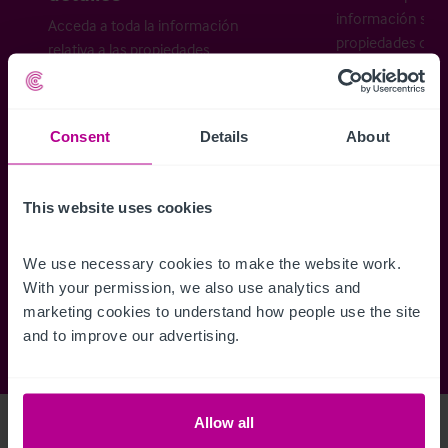
información sobr
Acceda a toda la información
propiedades disp
relativa a las propiedades
cómo desea recibi
disponibles, mapas de ubicación,
planos, visitas, folletos y mucho más.
Consent
Details
About
Regístrese ahora
This website uses cookies
¿Ya tiene una cuenta?
Iniciar sesión
We use necessary cookies to make the website work. 
With your permission, we also use analytics and 
marketing cookies to understand how people use the site 
and to improve our advertising.
Allow all
Access Property Details
Ref:
4223082