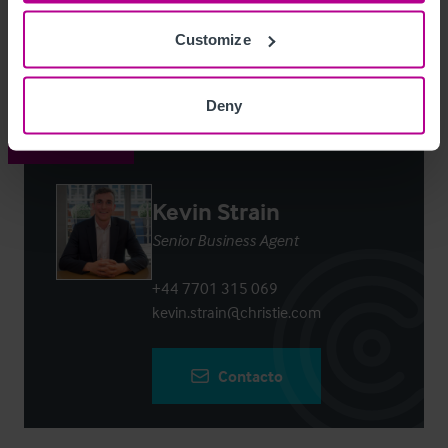
Customize
Login
or
Register
to view full details
Deny
Contacto
Kevin Strain
Senior Business Agent
+44 7701 315 069
kevin.strain@christie.com
Contacto