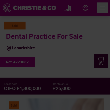
Account
Men
Propiedades
Sold
Dental Practice For Sale
Lanarkshire
Ref:
4223082
Leasehold
Renta anual
OIEO £1,300,000
£25,000
Sold