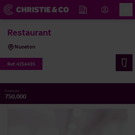
Account
Men
Propiedades
Restaurant
Nuneton
Ref:
4256435
Freehold
750,000