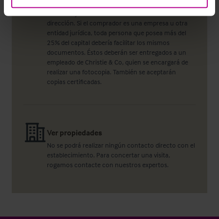
deberán facilitar, como mínimo, un documento de
identidad y un documento acreditando su
dirección. Si el comprador es una empresa u otra
entidad jurídica, toda persona que posea más del
25% del capital debería facilitar los mismos
documentos. Éstos deberán ser entregados a un
empleado de Christie & Co, quien se encargará de
realizar una fotocopia. También se aceptarán
copias certificadas.
Ver propiedades
No se podrá realizar ningún contacto directo con el
establecimiento. Para concertar una visita,
rogamos contacte con nuestros expertos.