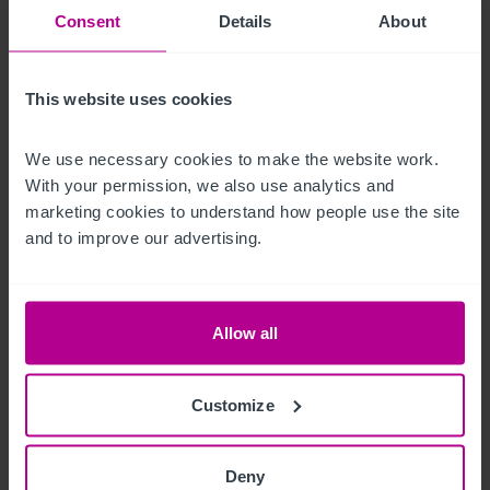
Senior Director - Corporate Pubs and Restaurants
Consent
Details
About
+44 7713 061 594
noel.moffitt@christie.com
This website uses cookies
Contacto
We use necessary cookies to make the website work. 
With your permission, we also use analytics and 
marketing cookies to understand how people use the site 
and to improve our advertising.
Comprobaciones Due Diligence de cliente
Allow all
Las Regulaciones 2017 (así modificado) sobre el
Blanqueo de capitales, la Financiación del
Terrorismo y las Transferencias de Fondos
Customize
(información sobre el Pagador) requieren que
llevemos a cabo una Due Diligence sobre a todos
los compradores. Cuando una oferta ha sido
aceptada, el o los potenciales compradores
Deny