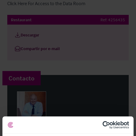
Click Here For Access to the Data Room
Restaurant
Ref:
4256435
Descargar
Compartir por e-mail
Contacto
Noel Moffitt