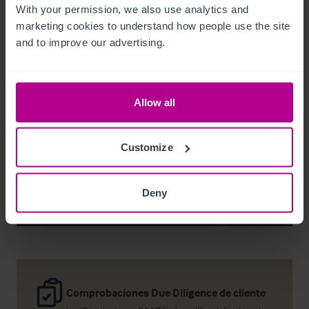
With your permission, we also use analytics and 
marketing cookies to understand how people use the site 
and to improve our advertising.
Noel Moffitt
Senior Director - Corporate Pubs and Restaurants
Allow all
+44 7713 061 594
noel.moffitt@christie.com
Customize
Contacto
Deny
Comprobaciones Due Diligence de cliente