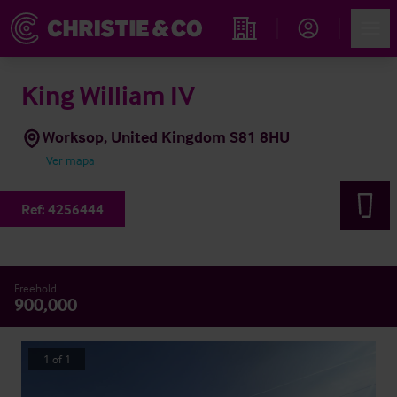
Account
Men
Propiedades
King William IV
Worksop, United Kingdom S81 8HU
Ver mapa
Ref:
4256444
Freehold
900,000
1
of
1