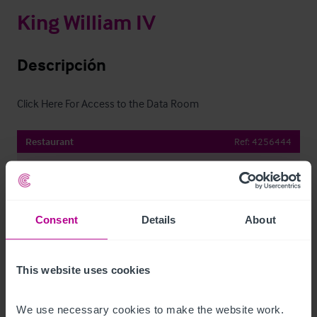
King William IV
Descripción
Click Here For Access to the Data Room
Restaurant
Ref:
4256444
Descargar
Compartir por e-mail
Consent
Details
About
This website uses cookies
Contacto
We use necessary cookies to make the website work. 