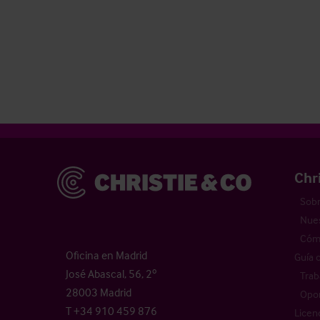
Christie & Co
Chr
Sobr
Nues
Cómo
Oficina en Madrid
Guía 
José Abascal, 56, 2º
Trab
28003 Madrid
Opor
T +34 910 459 876
Licen