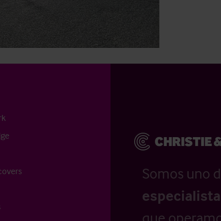
rk
dge
Somos uno d
covers
especialist
s
que operamo