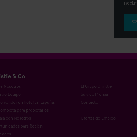
noel.m
istie & Co
e Nosotros
El Grupo Christie
tro Equipo
Sala de Prensa
 vender un hotel en España:
Contacto
completa para propietarios
aja con Nosotros
Ofertas de Empleo
tunidades para Recién
ciados