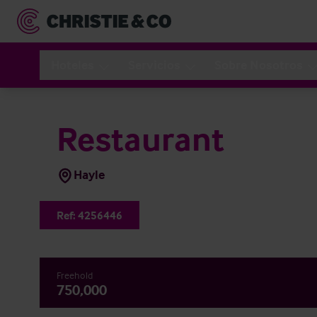
Hoteles
Servicios
Sobre Nosotros
Restaurant
Hayle
Ref:
4256446
Freehold
750,000