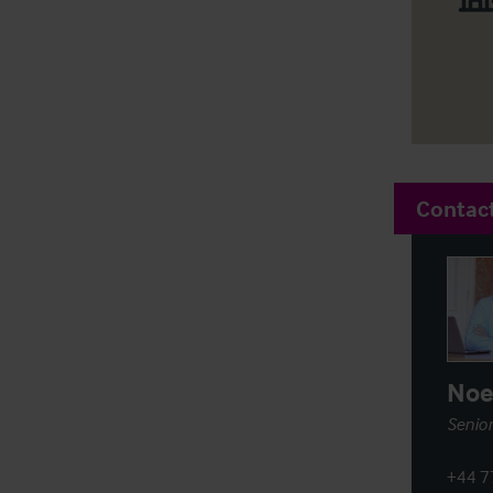
Contac
Noe
Senior
+44 7