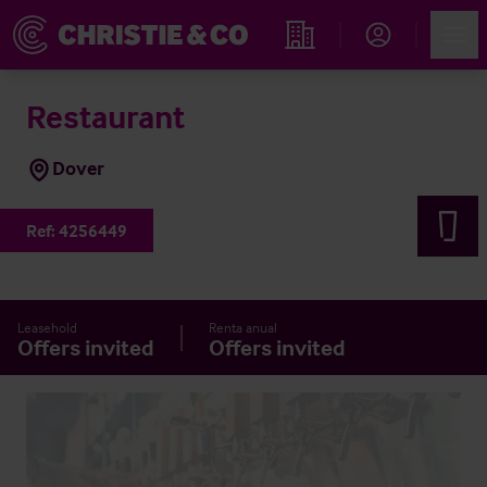
Account
Men
Propiedades
Restaurant
Dover
Ref:
4256449
Leasehold
Renta anual
Offers invited
Offers invited