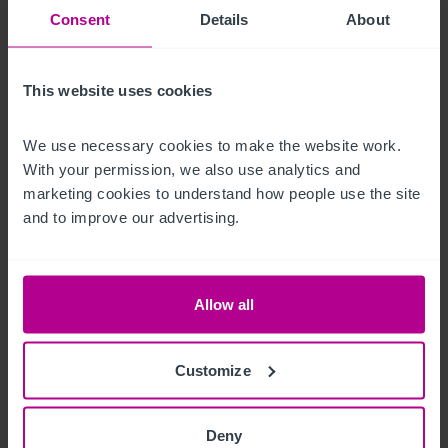
Senior Director - Corporate Pubs and Restaurants
Consent
Details
About
+44 7713 061 594
noel.moffitt@christie.com
This website uses cookies
Contacto
We use necessary cookies to make the website work. 
With your permission, we also use analytics and 
marketing cookies to understand how people use the site 
and to improve our advertising.
Comprobaciones Due Diligence de cliente
Allow all
Las Regulaciones 2017 (así modificado) sobre el
Blanqueo de capitales, la Financiación del
Terrorismo y las Transferencias de Fondos
Customize
(información sobre el Pagador) requieren que
llevemos a cabo una Due Diligence sobre a todos
los compradores. Cuando una oferta ha sido
aceptada, el o los potenciales compradores
Deny