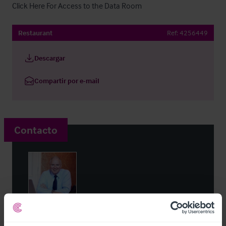
Click Here For Access to the Data Room
Restaurant
Ref:
4256449
Descargar
Compartir por e-mail
Contacto
Noel Moffitt