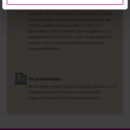
deberán facilitar, como mínimo, un documento de
identidad y un documento acreditando su
dirección. Si el comprador es una empresa u otra
entidad jurídica, toda persona que posea más del
25% del capital debería facilitar los mismos
documentos. Éstos deberán ser entregados a un
empleado de Christie & Co, quien se encargará de
realizar una fotocopia. También se aceptarán
copias certificadas.
Ver propiedades
No se podrá realizar ningún contacto directo con el
establecimiento. Para concertar una visita,
rogamos contacte con nuestros expertos.