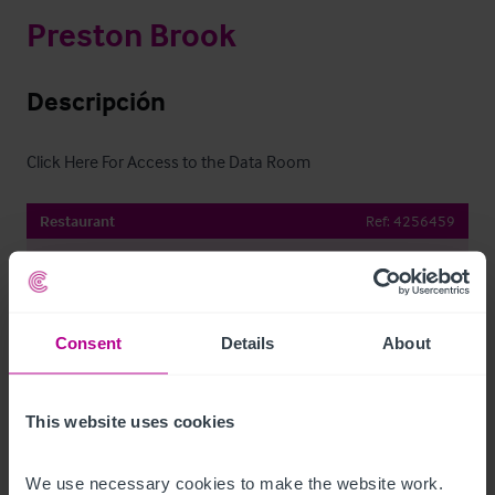
Preston Brook
Descripción
Click Here For Access to the Data Room
Restaurant
Ref:
4256459
Descargar
Compartir por e-mail
Consent
Details
About
This website uses cookies
Contacto
We use necessary cookies to make the website work. 