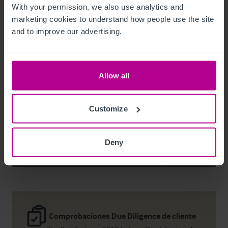
With your permission, we also use analytics and 
marketing cookies to understand how people use the site 
and to improve our advertising.
Noel Moffitt
Senior Director - Corporate Pubs and Restaurants
Allow all
+44 7713 061 594
noel.moffitt@christie.com
Customize
Contacto
Deny
Comprobaciones Due Diligence de cliente