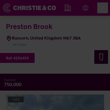
Account
Men
Propiedades
Preston Brook
Runcorn, United Kingdom WA7 3BA
Ver mapa
Ref:
4256459
Freehold
750,000
1
of
2