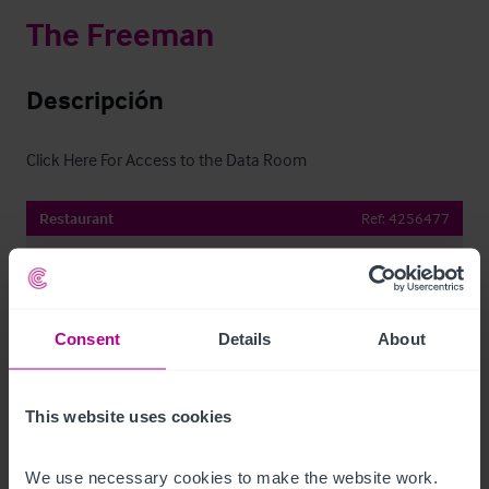
The Freeman
Descripción
Click Here For Access to the Data Room
Restaurant
Ref:
4256477
Descargar
Compartir por e-mail
Consent
Details
About
This website uses cookies
Contacto
We use necessary cookies to make the website work. 