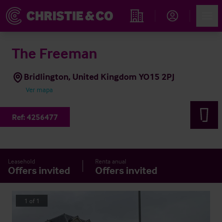
Account
Men
Propiedades
The Freeman
Bridlington, United Kingdom YO15 2PJ
Ver mapa
Ref:
4256477
Leasehold
Renta anual
Offers invited
Offers invited
1
of
1