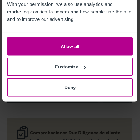
With your permission, we also use analytics and 
marketing cookies to understand how people use the site 
and to improve our advertising.
Noel Moffitt
Senior Director - Corporate Pubs and Restaurants
Allow all
+44 7713 061 594
noel.moffitt@christie.com
Customize
Contacto
Deny
Comprobaciones Due Diligence de cliente